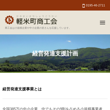
軽
ー
コ
0195-46-2711
米
ン
町
テ
商
ン
工
メ
ニ
軽
商工会は小規模企業や中小企業の皆さんを応援しています。
会
ツ
ュ
ー
米
へ
町
ス
商
キ
経営発達支援計画
工
ッ
会
プ
経営発達支援事業とは
経
営
発
全国385万の中小企業、中でもその9割を占める小規模事業者