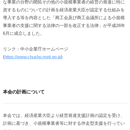
b
な事業の分野の開拓その他の小規模事業者の経営の発達に特に
y
資するものについての計画を経済産業大臣が認定する仕組みを
s
導入する等を内容とした「商工会及び商工会議所による小規模
a
事業者の支援に関する法律の一部を改正する法律」が平成26年
k
6月に成立しました。
a
i
リンク：中小企業庁ホームページ
(
https://www.chusho.meti.go.jp
)
本会の計画について
本会では、経済産業大臣より経営発達支援計画の認定を受け、
計画に基づき、小規模事業者等に対する伴走型支援を行ってい