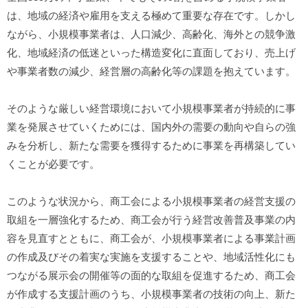
達
は、地域の経済や雇用を支える極めて重要な存在です。しかし
ながら、小規模事業者は、人口減少、高齢化、海外との競争激
支
化、地域経済の低迷といった構造変化に直面しており、売上げ
援
や事業者数の減少、経営層の高齢化等の課題を抱えています。
計
そのような厳しい経営環境において小規模事業者が持続的に事
画
業を発展させていくためには、国内外の需要の動向や自らの強
みを分析し、新たな需要を獲得するために事業を再構築してい
2
0
くことが必要です。
2
6
このような状況から、商工会による小規模事業者の経営支援の
年
取組を一層強化するため、商工会が行う経営改善普及事業の内
7
容を見直すとともに、商工会が、小規模事業者による事業計画
月
の作成及びその着実な実施を支援することや、地域活性化にも
2
つながる展示会の開催等の面的な取組を促進するため、商工会
4
が作成する支援計画のうち、小規模事業者の技術の向上、新た
日