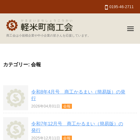
軽
ー
コ
0195-46-2711
米
ン
町
テ
商
ン
工
メ
ニ
軽
商工会は小規模企業や中小企業の皆さんを応援しています。
会
ツ
ュ
ー
米
へ
町
ス
商
キ
カテゴリー: 会報
工
ッ
会
プ
令和8年4月号 商工かるまい（簡易版）の発
行
2026年04月01日
会報
令和7年12月号 商工かるまい（簡易版）の
発行
2025年12月11日
会報