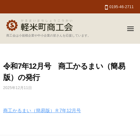
軽
ー
コ
0195-46-2711
米
ン
町
テ
商
ン
工
メ
ニ
軽
商工会は小規模企業や中小企業の皆さんを応援しています。
会
ツ
ュ
ー
米
へ
町
ス
商
キ
令和7年12月号 商工かるまい（簡易
工
ッ
版）の発行
会
プ
2025年12月11日
商工かるまい（簡易版）Ｒ7年12月号