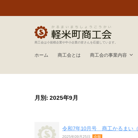
町
コ
商
ン
工
テ
会
ン
ツ
軽
商工会は小規模企業や中小企業の皆さんを応援しています。
へ
米
ホーム
商工会とは
商工会の事業内容
ス
町
キ
商
ッ
工
プ
会
月別: 2025年9月
令和7年10月号 商工かるまい
2025年09月25日
会報