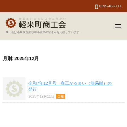
軽
ー
コ
0195-46-2711
米
ン
町
テ
商
ン
工
メ
ニ
軽
商工会は小規模企業や中小企業の皆さんを応援しています。
会
ツ
ュ
ー
米
へ
町
ス
商
キ
月別: 2025年12月
工
ッ
会
プ
令和7年12月号 商工かるまい（簡易版）の
発行
2025年12月11日
会報