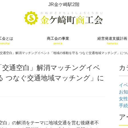
JR金ケ崎駅2階
工会とは
商工会の事業
経営発達支援計画
hokokai
service
hattatsu
交通空白」解消マッチングイベント「地域の移動を守る つなぐ交通地域マッチング」につ
「交通空白」解消マッチングイベ
カ
る つなぐ交通地域マッチング」に
イベ
お知ら
女性部
手続･
ア
空白」の解消をテーマに地域交通を営む後継者不