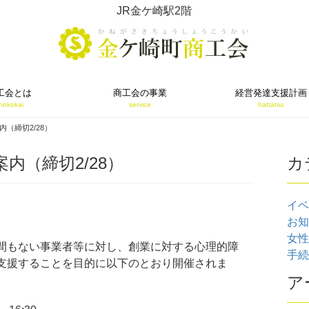
JR金ケ崎駅2階
工会とは
商工会の事業
経営発達支援計画
hokokai
service
hattatsu
（締切2/28）
内（締切2/28）
カ
イベ
お知ら
女性部
間もない事業者等に対し、創業に対する心理的障
手続･
支援することを目的に以下のとおり開催されま
ア