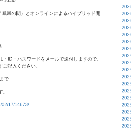
16:30
202
階 鳳凰の間）とオンラインによるハイブリッド開
202
202
202
202
202
名
202
202
L・ID・パスワードをメールで送付しますので、
202
ずご記入ください。
202
202
）まで
202
202
す。
202
5/02/17/14673/
202
202
202
202