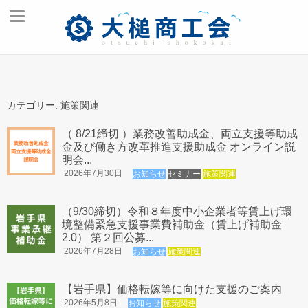
ホーム
商工会とは
カテゴリー:
施策関連
交通アクセス
（ 8/21締切 ）業務改善助成金、両立支援等助成
創業支援
金及び働き方改革推進支援助成金 オンライン説
明会...
入会のご案内
2026年7月30日
お知らせ
セミナー
施策関連
商工会報
（9/30締切）令和８年度中小企業者等賃上げ環
お問い合わせ
境整備緊急支援事業費補助金（賃上げ補助金
2.0） 第２回公募...
商工会の事業
2026年7月28日
お知らせ
施策関連
経営･金融支援
【岩手県】価格転嫁等に向けた支援のご案内
税務･経理支援
2026年5月8日
お知らせ
施策関連