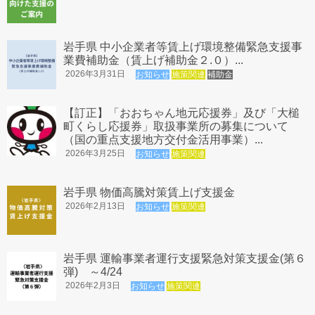
労務支援･事務代行
地域振興
岩手県 中小企業者等賃上げ環境整備緊急支援事
業費補助金（賃上げ補助金２.０）...
青年部･女性部
2026年3月31日
お知らせ
施策関連
補助金
各種共済制度
【訂正】「おおちゃん地元応援券」及び「大槌
経営発達支援計画
町くらし応援券」取扱事業所の募集について
（国の重点支援地方交付金活用事業）...
各種補助金情報
2026年3月25日
お知らせ
施策関連
小規模事業者持続化補助金
岩手県 物価高騰対策賃上げ支援金
ものづくり補助金
2026年2月13日
お知らせ
施策関連
デジタル化・AI導入補助金2026（旧：IT導入補助金）
事業承継・M＆A補助金
岩手県 運輸事業者運行支援緊急対策支援金(第６
弾) ～4/24
大槌町 起業人材育成支援補助金
2026年2月3日
お知らせ
施策関連