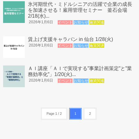
氷河期世代・ミドルシニアの活躍で企業の成長
を加速させる！雇用管理セミナー 釜石会場
2/18(水)...
2026年1月6日
イベント
お知らせ
施策関連
賃上げ支援キャラバン in 仙台 1/28(火)
2026年1月6日
イベント
お知らせ
施策関連
ＡＩ講座「ＡＩで実現する”事業計画策定”と”業
務効率化”」1/20(火)...
2026年1月6日
イベント
お知らせ
施策関連
Page 1 / 2
1
2