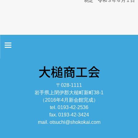
制定 令和３年６月１日
ホーム
お問い合わせ
〒028-1111
情報セキュリティ基本方針
岩手県上閉伊郡大槌町新町38-1
（2016年4月新会館完成）
プライバシーポリシー
tel. 0193-42-2536
fax. 0193-42-3424
リンク集
mail. otsuchi@shokokai.com