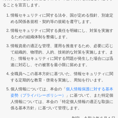
ることを宣言します。
労務支援･事務代行
地域振興
情報セキュリティに関する法令、国が定める指針、別途定
める関係各規程・契約等の規範を遵守します。
青年部･女性部
情報セキュリティに関する責任を明確にし、対策を実施す
各種共済制度
るための組織体制を整備します。
経営発達支援計画
情報資産の適正な管理、運用を推進するため、必要に応じ
て組織的、物理的、人的、技術的な対策を実施します。ま
各種補助金情報
た、情報セキュリティに関する問題が発生した場合には迅
速に対応し、その被害を最小限に留めます。
小規模事業者持続化補助金
全職員へこの基本方針に基づいた、情報セキュリティに関
ものづくり補助金
する定期的な教育・啓発を実施し、周知を行います。
デジタル化・AI導入補助金2026（旧：IT導入補助金）
個人情報については、本会の「
個人情報保護に対する基本
事業承継・M＆A補助金
姿勢（プライバシーポリシー）
」に基づいて、また特定個
人情報については、本会の「特定個人情報の適正な取扱に
大槌町 起業人材育成支援補助金
係る基本方針」に基づいて管理します。