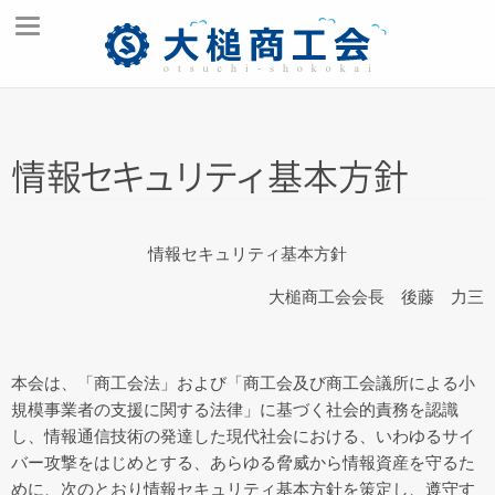
ホーム
商工会とは
情
報
セ
キ
ュ
リ
テ
ィ
基本方針
交通アクセス
創業支援
情報セキュリティ基本方針
入会のご案内
大槌商工会会長 後藤 力三
商工会報
お問い合わせ
本会は、「商工会法」および「商工会及び商工会議所による小
商工会の事業
規模事業者の支援に関する法律」に基づく社会的責務を認識
経営･金融支援
し、情報通信技術の発達した現代社会における、いわゆるサイ
バー攻撃をはじめとする、あらゆる脅威から情報資産を守るた
税務･経理支援
めに、次のとおり情報セキュリティ基本方針を策定し、遵守す