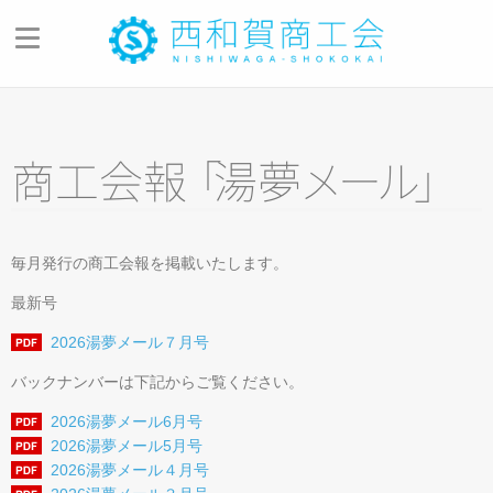
商工会のご案内
商工会の概要
商工会
報
「
湯
夢
メ
ー
ル
」
商工会の歩み
青年部・女性部
商工会員のご紹介
毎月発行の商工会報を掲載いたします。
最新号
会員メリット・入会のご案内
2026湯夢メール７月号
商工会報「湯夢メール」
バックナンバーは下記からご覧ください。
商工会アプリ
2026湯夢メール6月号
西和賀町複合型商工会館
2026湯夢メール5月号
2026湯夢メール４月号
お問い合わせ