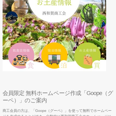
経営・税務・金融・労務
経営のご相談
資金調達
社会保険・労働保険
税務・経理
取引・販路開拓
各種検定
各種共済
経営発達支援計画
会員限定 無料ホームページ作成「Goope（グ
地域・イベント情報
ーペ）」のご案内
西和賀町のアパート情報
商工会員の方は、「Goope（グーペ）」を使って無料でホームペー
飲食店・宿泊・お土産情報