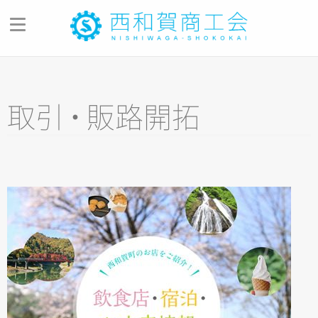
商工会のご案内
商工会の概要
取
引
・
販路開拓
商工会の歩み
青年部・女性部
商工会員のご紹介
会員メリット・入会のご案内
商工会報「湯夢メール」
商工会アプリ
西和賀町複合型商工会館
お問い合わせ