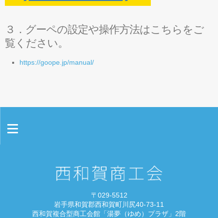
３．グーペの設定や操作方法はこちらをご
覧ください。
https://goope.jp/manual/
情報セキュリティ基本方針
プライバシーポリシー
〒029-5512
お問い合わせ
岩手県和賀郡西和賀町川尻40-73-11
西和賀複合型商工会館「湯夢（ゆめ）プラザ」2階
リンク集