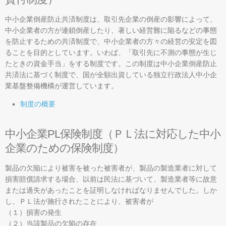
雪あかり in にしわが
中小企業倒産防止共済制度は、取引先企業の倒産の影響によって、
中小企業者の方が連鎖倒産したり、著しい経営難に陥るなどの事態
を防止するための共済制度で、中小企業者の方々の経営の安定を図
ることを目的としています。いわば、「取引先に不測の事態が生じ
たときの資金手当」をする制度です。この制度は中小企業倒産防止
共済法に基づく制度で、国が全額出資している独立行政法人中小企
業基盤整備機構が運営しています。
制度の概要
中小企業PL保険制度（ＰＬ法に対応した中小
企業のための保険制度）
製品の欠陥により被害を被った被害者が、製品の製造業者に対して
損害賠償請求する場合、以前は民法に基づいて、製造業者等に故意
または過失があったことを証明しなければなりませんでした。しか
し、ＰＬ法が施行されたことにより、被害者が
（１）損害の発生
（２）当該製品の欠陥の存在