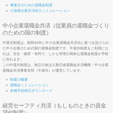
経営・税務・金融・労務
事業主のための退職金制度
小規模企業共済加入シミュレーション
経営のご相談
資金調達
中小企業退職金共済（従業員の退職金づくり
のための国の制度）
社会保険・労働保険
中退共制度は、昭和34年に中小企業退職金共済法に基づき設けられ
税務・経理
た中小企業のための国の退職金制度です。中退共制度をご利用にな
取引・販路開拓
れば、安全・確実・有利で、しかも管理が簡単な退職金制度が手軽
に作れます。
各種検定
この中退共制度は、独立行政法人勤労者退職金共済機構・中小企業
退職金共済事業本部（中退共）が運営しています。
各種共済
制度の概要
経営発達支援計画
退職金シミュレーション
各種手続様式ダウンロード
地域・イベント情報
西和賀町のアパート情報
経営セーフティ共済（もしものときの資金
飲食店・宿泊・お土産情報
貸付制度）