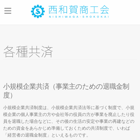
商工会のご案内
商工会の概要
各種共済
商工会の歩み
青年部・女性部
商工会員のご紹介
小規模企業共済（事業主のための退職金制
会員メリット・入会のご案内
度）
商工会報「湯夢メール」
小規模企業共済制度は、小規模企業共済法等に基づく制度で、小規
商工会アプリ
模企業の個人事業主の方や会社等の役員の方が事業を廃止したり役
員を退職した場合などに、その後の生活の安定や事業の再建などの
西和賀町複合型商工会館
ための資金をあらかじめ準備しておくための共済制度で、いわば
お問い合わせ
「経営者の退職金制度」といえるものです。