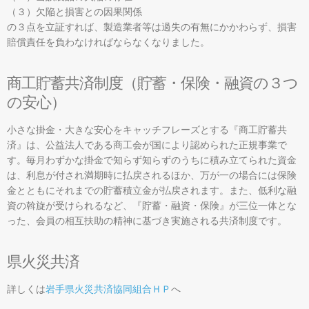
（３）欠陥と損害との因果関係
の３点を立証すれば、製造業者等は過失の有無にかかわらず、損害
賠償責任を負わなければならなくなりました。
商工貯蓄共済制度（貯蓄・保険・融資の３つ
の安心）
小さな掛金・大きな安心をキャッチフレーズとする『商工貯蓄共
済』は、公益法人である商工会が国により認められた正規事業で
す。毎月わずかな掛金で知らず知らずのうちに積み立てられた資金
は、利息が付され満期時に払戻されるほか、万が一の場合には保険
金とともにそれまでの貯蓄積立金が払戻されます。また、低利な融
資の斡旋が受けられるなど、『貯蓄・融資・保険』が三位一体とな
った、会員の相互扶助の精神に基づき実施される共済制度です。
県火災共済
詳しくは
岩手県火災共済協同組合ＨＰ
へ