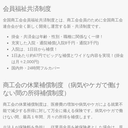
会員福祉共済制度
全国商工会会員福祉共済制度とは、商工会会員のために全国商工会
連合会が全く新しく開発し運営する新・共済制度です。
掛金・共済金は年齢・性別・職種に関係なく一律！
充実した入院・通院補償(入院8千円・通院3千円)
入院は、1日目から補償！
1日あたり約67円でビッグな補償とワイドな内容を実現！(掛金
は月々2,000円)
国内外・24時間フルカバー
商工会の休業補償制度 （病気やケガで働け
ない間の所得補償制度）
商工会の休業補償制度は、医療費の増加や病気やケガによる就業不
能で減少する所得に対して万全に備える保険です。病気やケガで働
けない間、最高１年間、月々の所得を補償します。
※法人が保険料を負担し、従業員全員を被保険者とした場合は、原