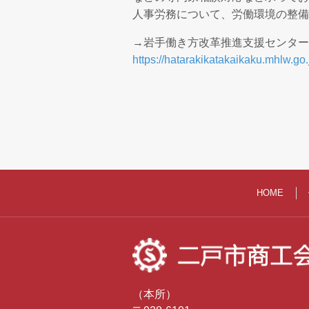
人事労務について、労働環境の整備
→岩手働き方改革推進支援センター
https://hatarakikatakaikaku.mhlw.go.
HOME
（本所）