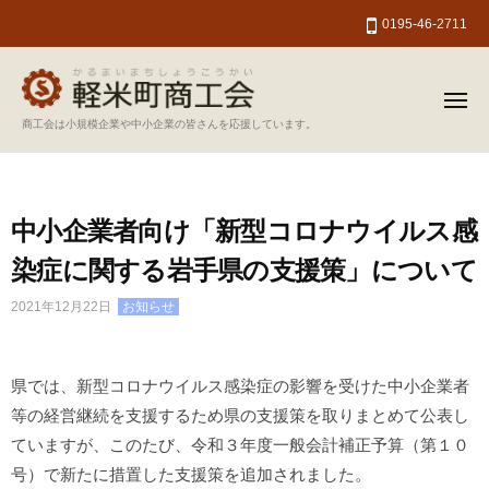
軽
ー
コ
0195-46-2711
米
ン
町
テ
商
ン
工
メ
ニ
軽
商工会は小規模企業や中小企業の皆さんを応援しています。
会
ツ
ュ
ー
米
へ
町
ス
商
キ
中小企業者向け「新型コロナウイルス感
工
ッ
染症に関する岩手県の支援策」について
会
プ
2021年12月22日
お知らせ
県では、新型コロナウイルス感染症の影響を受けた中小企業者
等の経営継続を支援するため県の支援策を取りまとめて公表し
ていますが、このたび、令和３年度一般会計補正予算（第１０
号）で新たに措置した支援策を追加されました。