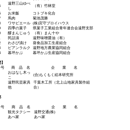
遠野三山ゆべ
5
（有）竹林堂
し
6
お米飯
コトブキ化合
7
馬肉
菊池茂勝
8
ワサビエール
(株)宮守ブロイハウス
9
四季の菓子
県菓子工業組合青年連合会遠野支部
0
醪まんじゅう
（有）まん十や
1
民話漬
遠野味噌醤油（有）
2
わさび漬け
葵食品加工生産組合
3
ビアンラルク
遠野地方農業協同組合
4
暮坪かぶ
暮坪かぶ生産協同組合
門】
番号
商 品 名
企 業 名
おはなし木っ
(合)もくもく絵本研究所
こ
遠野民芸家具
千葉木工所（北上山地家具製作組
他
合）
部
番号
商 品 名
企 業 名
観光タクシー
遠野交通(株)
あべ家
あべ家