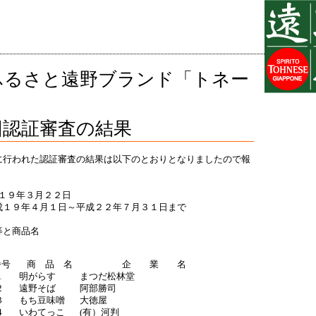
ふるさと遠野ブランド「トネー
認証審査の結果
に行われた認証審査の結果は以下のとおりとなりましたので報
成１９年３月２２日
１９年４月１日～平成２２年７月３１日まで
等と商品名
番号
商 品 名
企 業 名
1
明がらす
まつだ松林堂
2
遠野そば
阿部勝司
3
もち豆味噌
大徳屋
4
いわてっこ
(有）河判