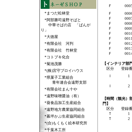
Ｆ
000
*
まつだ松林堂
Ｆ
000
Ｆ
000
*
阿部勝司遠野そばと
Ｆ
000
中華そばの店 「ばんが
Ｆ
000
り」
Ｆ
001
*
大徳屋
Ｆ
001
*
有限会社 河判
Ｆ
001
Ｆ
001
*
有限会社 竹林堂
Ｆ
001
*
コトブキ化合
*
菊池茂勝
【インテリア部
区分
登録
*(株)宮守ブロイハウス
Ｉ
1
*
県菓子工業組合
青年連合会遠野支部
Ｉ
2
*
有限会社まん十や
*
遠野味噌醤油（有）
【時間（観光）
*
葵食品加工生産組合
門】
区分
登録
*
遠野地方農業協同組合
Ｔ
1
*
暮坪かぶ生産協同組合
Ｔ
2
*
(合)もくもく絵本研究所
*
千葉木工所