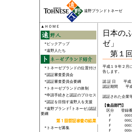
遠野ブランドトネーゼ
▲
ＨＯＭＥ
日本の
ゼ」
*
ピックアップ
*
遠野人たち
第１回
平成１９年２月
*
トネーゼブランドの位置付け
告します。
*
認証審査委員会
*
認証審査委員会要綱
認 証 日 平
認証期間 平成
*
トネーゼブランドの体制
*
申請手続きと認証のプロセス
認証された企業
*
認証を目指す遠野人を支援
【食品部門】
*
遠野ブランド｢トネーゼ｣認証
区分
登録
要綱
Ｆ
000
Ｆ
000
Ｆ
000
*
トネーゼ募集
Ｆ
000