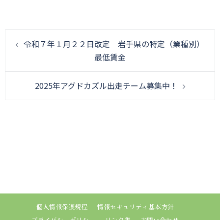
投
令和７年１月２２日改定 岩手県の特定（業種別）
稿
最低賃金
ナ
ビ
2025年アグドカズル出走チーム募集中！
ゲ
ー
シ
ョ
ン
個人情報保護規程
情報セキュリティ基本方針
プライバシーポリシー
リンク集
お問い合わせ