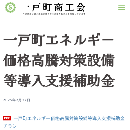
コ
ン
テ
ン
一戸町エネルギー
ツ
へ
ス
価格高騰対策設備
キ
ッ
等導入支援補助金
プ
2025年2月27日
一戸町エネルギー価格高騰対策設備等導入支援補助金
チラシ