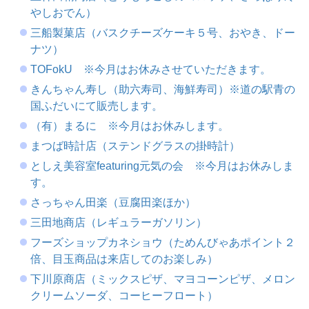
やしおでん）
三船製菓店（バスクチーズケーキ５号、おやき、ドー
ナツ）
TOFokU ※今月はお休みさせていただきます。
きんちゃん寿し（助六寿司、海鮮寿司）※道の駅青の
国ふだいにて販売します。
（有）まるに ※今月はお休みします。
まつば時計店（ステンドグラスの掛時計）
としえ美容室featuring元気の会 ※今月はお休みしま
す。
さっちゃん田楽（豆腐田楽ほか）
三田地商店（レギュラーガソリン）
フーズショップカネショウ（ためんびゃあポイント２
倍、目玉商品は来店してのお楽しみ）
下川原商店（ミックスピザ、マヨコーンピザ、メロン
クリームソーダ、コーヒーフロート）