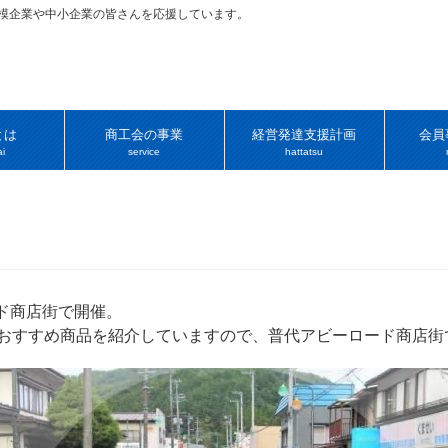
規模企業や中小企業の皆さんを応援しています。
とは
商工会の事業
経営発達支援計画
会員
i
service
hattatsu
ド商店街で開催。
とおすすめ商品を紹介していますので、普代アビーロード商店街