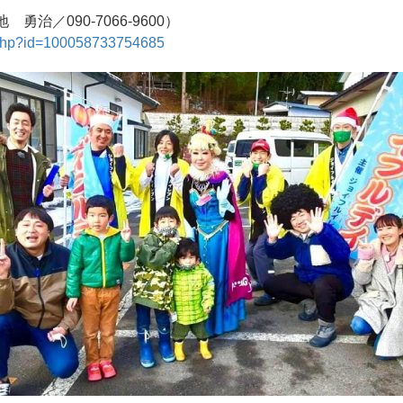
治／090-7066-9600）
e.php?id=100058733754685