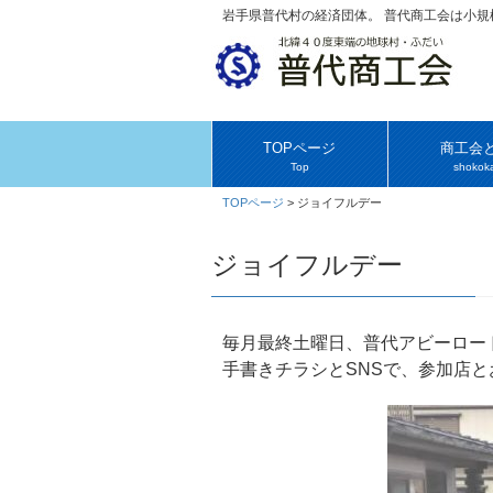
岩手県普代村の経済団体。 普代商工会は小
TOPページ
商工会
Top
shokoka
TOPページ
>
ジョイフルデー
ジョイフルデー
毎月最終土曜日、普代アビーロー
手書きチラシとSNSで、参加店