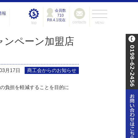
会員数
情報
710
R8.4.1現在
contacts
top
MENU
キャンペーン加盟店
年03月17日
商工会からのお知らせ
の負担を軽減することを目的に
。