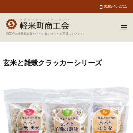
軽
ー
コ
0195-46-2711
米
ン
町
テ
商
ン
工
メ
ニ
軽
商工会は小規模企業や中小企業の皆さんを応援しています。
会
ツ
ュ
ー
米
へ
町
ス
商
キ
玄米と雑穀クラッカーシリーズ
工
ッ
会
プ