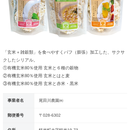
「玄米＋雑穀類」を食べやすくパフ（膨張）加工した、サクサ
クしたシリアル。
①有機玄米80％使用 玄米と６種の穀物
②有機玄米80％使用 玄米とはと麦
③有機玄米80％使用 玄米と赤米・黒米
事業者名
尾田川農園㈱
郵便番号
〒028-6302