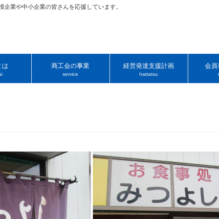
規模企業や中小企業の皆さんを応援しています。
とは
商工会の事業
経営発達支援計画
会員
i
service
hattatsu