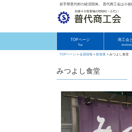
岩手県普代村の経済団体。 普代商工会は小
TOPページ
商工会
Top
shokoka
TOPページ
>
会員情報
>
飲食業
>
みつよし食堂
みつよし食堂