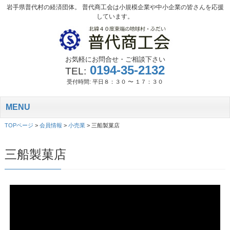
岩手県普代村の経済団体。 普代商工会は小規模企業や中小企業の皆さんを応援
しています。
お気軽にお問合せ・ご相談下さい
0194-35-2132
TEL:
受付時間: 平日８：３０ 〜 １７：３０
MENU
TOPページ
>
会員情報
>
小売業
>
三船製菓店
三船製菓店