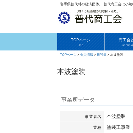
岩手県普代村の経済団体。 普代商工会は小
TOPページ
商工会
Top
shokoka
TOPページ
>
会員情報
>
建設業
>
本波塗装
本波塗装
事業所データ
本波塗装
事業者名
塗装工事業
業種