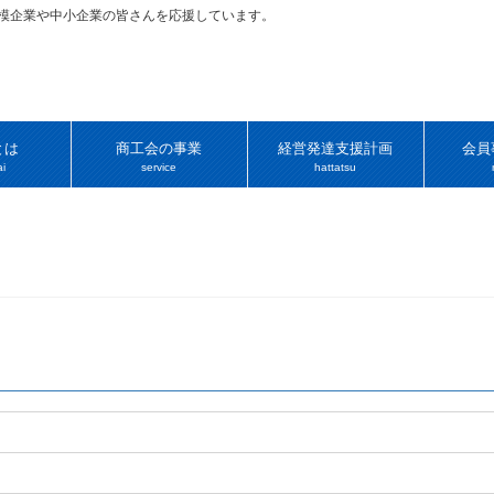
規模企業や中小企業の皆さんを応援しています。
とは
商工会の事業
経営発達支援計画
会員
i
service
hattatsu