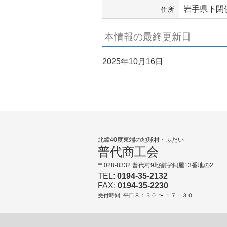
岩手県下閉伊
住所
本情報の最終更新日
2025年10月16日
北緯40度東端の地球村・ふだい
普代商工会
〒028-8332 普代村9地割字銅屋13番地の2
TEL:
0194-35-2132
FAX:
0194-35-2230
受付時間: 平日８：３０ 〜 １７：３０