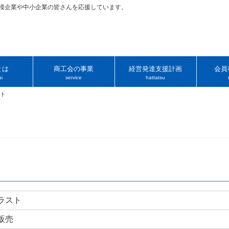
規模企業や中小企業の皆さんを応援しています。
とは
商工会の事業
経営発達支援計画
会員
i
service
hattatsu
ト
ラスト
販売