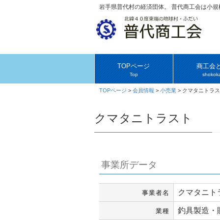
岩手県普代村の経済団体。 普代商工会は小
TOPページ
商工会
Top
shokoka
TOPページ
>
会員情報
>
小売業
>
クマタニトラス
クマタニトラスト
事業所データ
クマタニト
事業者名
釣具製造・
業種