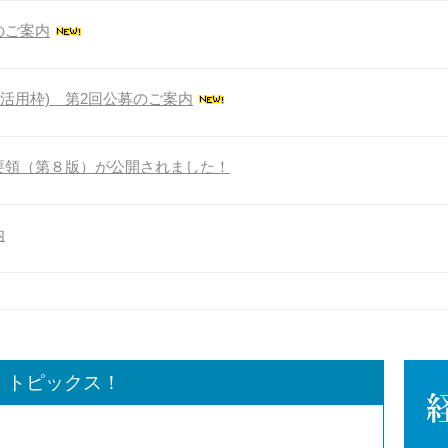
のご案内
ル活用枠) 第2回公募のご案内
要領（第８版）が公開されました！
内
トピックス！