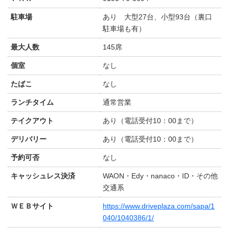
駐車場
あり 大型27台、小型93台（裏口
駐車場も有）
最大人数
145席
個室
なし
たばこ
なし
ランチタイム
通常営業
テイクアウト
あり（電話受付10：00まで）
デリバリー
あり（電話受付10：00まで）
予約可否
なし
キャッシュレス決済
WAON・Edy・nanaco・ID・その他
交通系
ＷＥＢサイト
https://www.driveplaza.com/sapa/1
040/1040386/1/