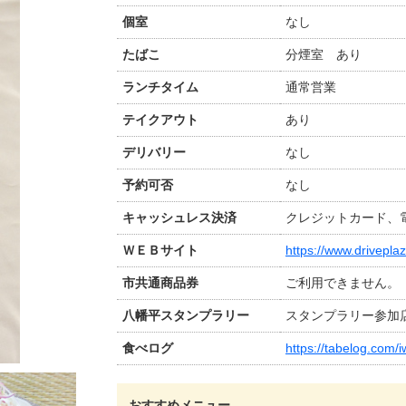
個室
なし
たばこ
分煙室 あり
ランチタイム
通常営業
テイクアウト
あり
デリバリー
なし
予約可否
なし
キャッシュレス決済
クレジットカード、電子
ＷＥＢサイト
https://www.drivepl
市共通商品券
ご利用できません。
八幡平スタンプラリー
スタンプラリー参加
食べログ
https://tabelog.com
おすすめメニュー