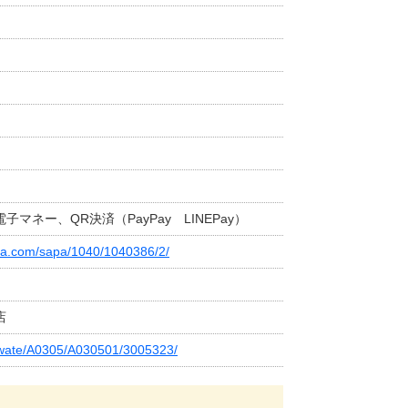
マネー、QR決済（PayPay LINEPay）
aza.com/sapa/1040/1040386/2/
店
/iwate/A0305/A030501/3005323/