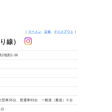
ラーメン
、
定食
、
テイクアウト
り線）
地割1-36
型車35台、普通車93台 一般道（裏道）５台
名分