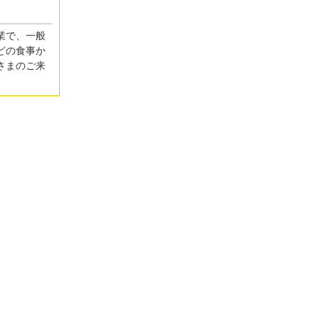
業で、一般
どの食事か
さまのご来