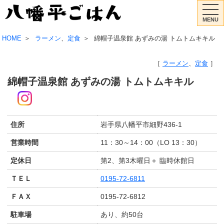
MENU
HOME
ラーメン
、
定食
綿帽子温泉館 あずみの湯 トムトムキキル
ラーメン
、
定食
綿帽子温泉館 あずみの湯 トムトムキキル
住所
岩手県八幡平市細野436-1
営業時間
11：30～14：00（LO 13：30）
定休日
第2、第3木曜日＋ 臨時休館日
ＴＥＬ
0195-72-6811
ＦＡＸ
0195-72-6812
駐車場
あり、約50台