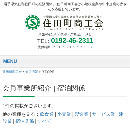
岩手県気仙郡住田町の経済団体。 住田町商工会は小規模企業や中小企業の皆さ
んを応援しています。
お気軽にお問合せ･ご相談下さい
0192-46-2311
TEL:
受付時間: 平日８：３０ 〜 １７：３０
MENU
住田町商工会
>
会員情報
>
宿泊関係
会員事業所紹介 | 宿泊関係
1件の掲載がございます。
他の業種を見る：
飲食業
|
小売業
|
製造業
|
サービス業
|
建
設業
|
宿泊関係
|
すべて