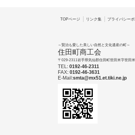
TOPページ
リンク集
プライバシーポ
～賢治も愛した美しい自然と文化遺産の町～
住田町商工会
〒029-2311岩手県気仙郡住田町世田米字世田米
TEL:
0192-46-2311
FAX:
0192-46-3631
E-Mail:
smta@mx51.et.tiki.ne.jp