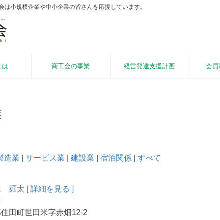
工会は小規模企業や中小企業の皆さんを応援しています。
とは
商工会の事業
経営発達支援計画
会員
業
製造業
|
サービス業
|
建設業
|
宿泊関係
|
すべて
屋 麺太
[ 詳細を見る ]
業
住田町世田米字赤畑12-2