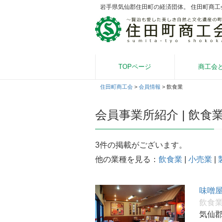
岩手県気仙郡住田町の経済団体。 住田町商
TOPページ
商工会
住田町商工会
>
会員情報
>
飲食業
会員事業所紹介 | 飲食
3件の掲載がございます。
他の業種を見る：
飲食業
|
小売業
|
味噌
飲食
気仙郡