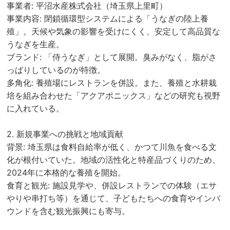
事業者: 平沼水産株式会社（埼玉県上里町）
事業内容: 閉鎖循環型システムによる「うなぎの陸上養
殖」。天候や気象の影響を受けにくく、安定して高品質な
うなぎを生産。
ブランド: 「侍うなぎ」として展開。臭みがなく、脂がさ
っぱりしているのが特徴。
多角化: 養殖場にレストランを併設。また、養殖と水耕栽
培を組み合わせた「アクアポニックス」などの研究も視野
に入れている。
2. 新規事業への挑戦と地域貢献
背景: 埼玉県は食料自給率が低く、かつて川魚を食べる文
化が根付いていた。地域の活性化と特産品づくりのため、
2024年に本格的な養殖を開始。
食育と観光: 施設見学や、併設レストランでの体験（エサ
やりや串打ち等）を通じて、子どもたちへの食育やインバ
ウンドを含む観光振興にも寄与。