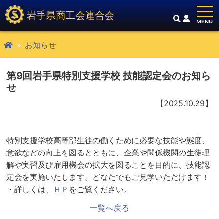
岩手県商工会連合会
お知らせ
第9回岩手県特別支援学校 技能認定会のお知ら
せ
【2025.10.29】
特別支援学校高等部生徒の働くために必要な技能や態度、
意欲などの向上を図るとともに、企業や関係機関の生徒理
解や実習及び雇用機会の拡大を図ることを目的に、技能認
定会を実施いたします。どなたでもご見学いただけます！
・詳しくは、
ＨＰ
をご覧ください。
一覧へ戻る